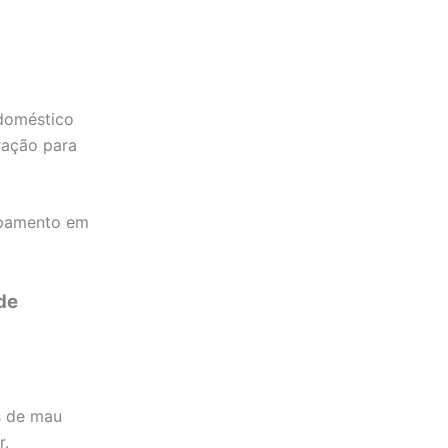
odoméstico
ração para
uipamento em
de
os de mau
r.