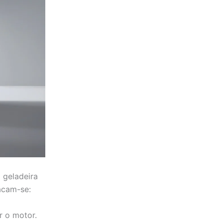
 geladeira
tacam-se:
r o motor.