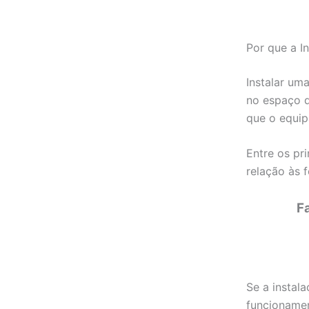
Por que a I
Instalar um
no espaço d
que o equip
Entre os pr
relação às f
F
Se a instala
funcioname