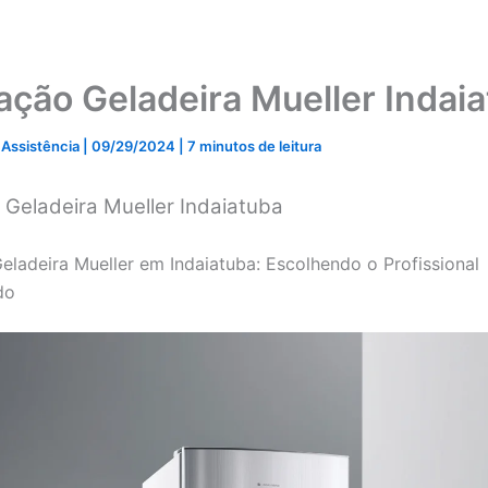
lação Geladeira Mueller Indai
 Assistência
|
09/29/2024
|
7 minutos de leitura
 Geladeira Mueller Indaiatuba
Geladeira Mueller em Indaiatuba: Escolhendo o Profissional
do