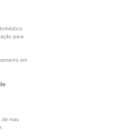
odoméstico
ração para
uipamento em
de
os de mau
r.