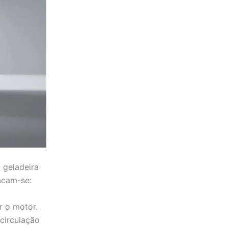
 geladeira
tacam-se:
r o motor.
circulação