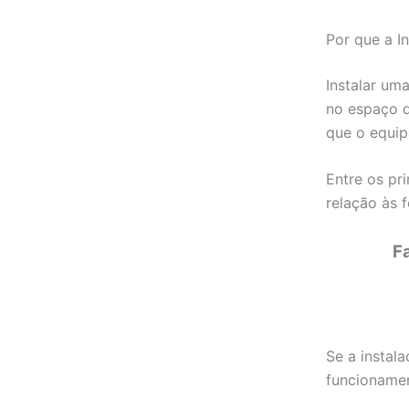
Por que a I
Instalar um
no espaço d
que o equip
Entre os pr
relação às f
F
Se a instala
funcioname