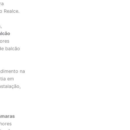
ra
o Realce.
,
alcão
hores
de balcão
ndimento na
ntia em
stalação,
âmaras
lhores