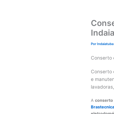
Conse
Indai
Por
Indaiatuba
Conserto 
Conserto 
e manutenç
lavadoras
A
conserto 
Brastecnic
eletrodomé