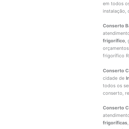
em todos os
instalação,
Conserto Ba
atendiment
frigorífico
,
orçamentos 
frigorífico 
Conserto C
cidade de
I
todos os se
conserto, r
Conserto Câ
atendiment
frigoríficas