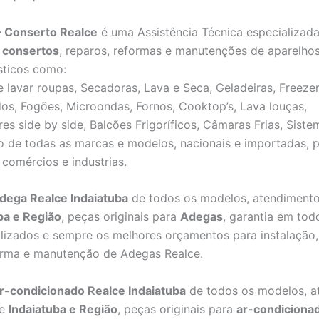
– Conserto Realce
é uma Assistência Técnica especializad
,
consertos
, reparos, reformas e manutenções de aparelho
sticos como:
 lavar roupas, Secadoras, Lava e Seca, Geladeiras, Freezer
os, Fogões, Microondas, Fornos, Cooktop’s, Lava louças,
res side by side, Balcões Frigoríficos, Câmaras Frias, Sist
o de todas as marcas e modelos, nacionais e importadas, 
 comércios e industrias.
dega Realce Indaiatuba
de todos os modelos, atendimento
ba e Região
, peças originais para
Adegas
, garantia em tod
alizados e sempre os melhores orçamentos para instalação,
orma e manutenção de Adegas Realce.
r-condicionado Realce Indaiatuba
de todos os modelos, a
de
Indaiatuba e Região
, peças originais para
ar-condiciona