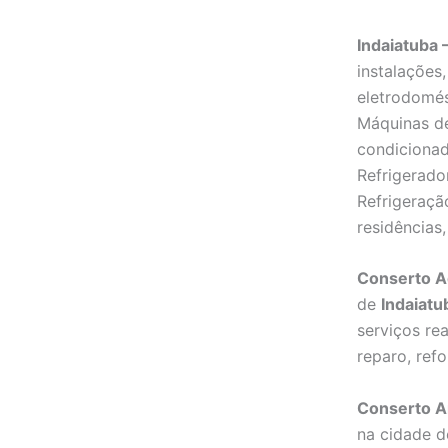
Indaiatuba 
instalações
eletrodomé
Máquinas de
condicionad
Refrigerado
Refrigeraçã
residências,
Conserto A
de
Indaiatu
serviços re
reparo, ref
Conserto A
na cidade 