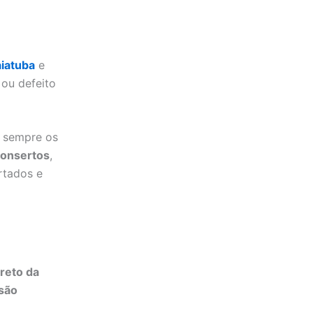
aiatuba
e
ou defeito
e sempre os
onsertos
,
rtados e
reto da
 são