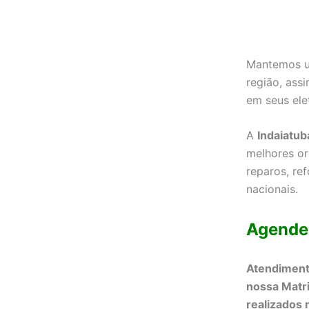
Mantemos um
região, ass
em seus ele
A
Indaiatub
melhores or
reparos, re
nacionais.
Agende
Atendimento
nossa Matr
realizados n