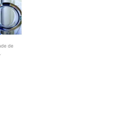
ade de
.