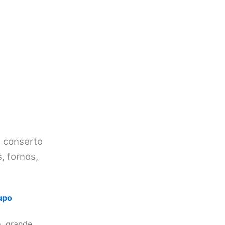
, conserto
, fornos,
upo
, grande