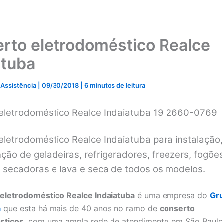
rto eletrodoméstico Realce
atuba
 Assistência
|
09/30/2018
|
6 minutos de leitura
eletrodoméstico Realce Indaiatuba 19 2660-0769
eletrodoméstico Realce Indaiatuba para instalação
ão de geladeiras, refrigeradores, freezers, fogões
, secadoras e lava e seca de todos os modelos.
eletrodoméstico Realce Indaiatuba
é uma empresa do
Gr
a
que esta há mais de 40 anos no ramo de
conserto
sticos
, com uma ampla rede de atendimento em São Paulo