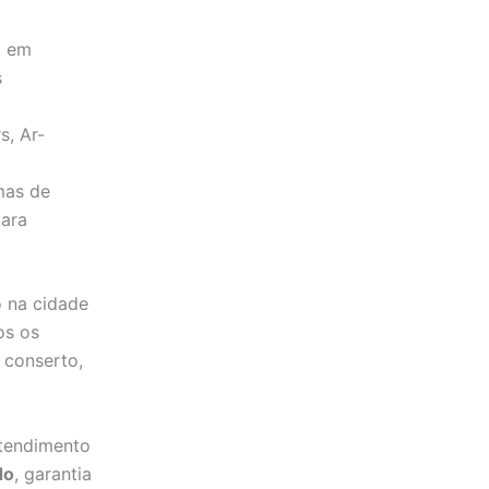
a em
s
s, Ar-
emas de
para
 na cidade
os os
 conserto,
tendimento
do
, garantia