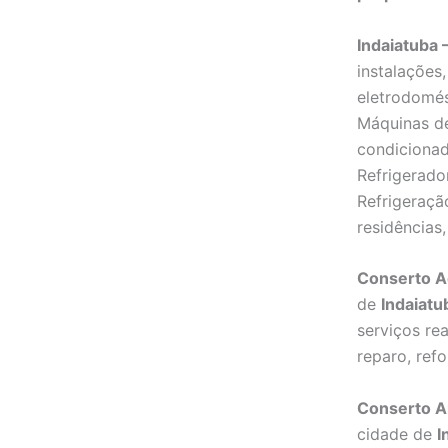
Indaiatuba 
instalações
eletrodomé
Máquinas de
condicionad
Refrigerado
Refrigeraçã
residências,
Conserto A
de
Indaiatu
serviços re
reparo, ref
Conserto A
cidade de
I