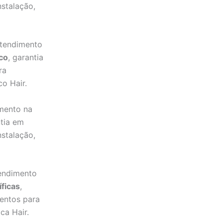
stalação,
atendimento
ico
, garantia
ra
co Hair.
mento na
ntia em
stalação,
endimento
íficas
,
entos para
ca Hair.