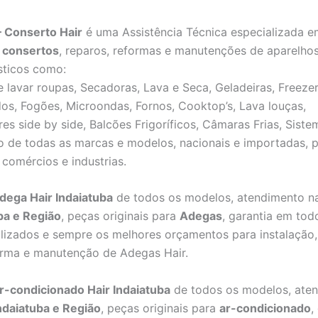
– Conserto Hair
é uma Assistência Técnica especializada e
,
consertos
, reparos, reformas e manutenções de aparelho
sticos como:
 lavar roupas, Secadoras, Lava e Seca, Geladeiras, Freezer
os, Fogões, Microondas, Fornos, Cooktop’s, Lava louças,
res side by side, Balcões Frigoríficos, Câmaras Frias, Sist
o de todas as marcas e modelos, nacionais e importadas, 
 comércios e industrias.
dega Hair Indaiatuba
de todos os modelos, atendimento n
ba e Região
, peças originais para
Adegas
, garantia em tod
alizados e sempre os melhores orçamentos para instalação,
orma e manutenção de Adegas Hair.
r-condicionado Hair Indaiatuba
de todos os modelos, ate
ndaiatuba e Região
, peças originais para
ar-condicionado
,