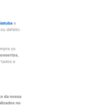
aiatuba
e
ou defeito
empre os
onsertos
,
rtados e
to da nossa
alizados no