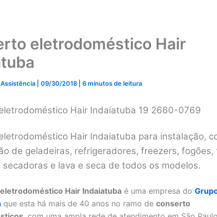
rto eletrodoméstico Hair
atuba
 Assistência
|
09/30/2018
|
6 minutos de leitura
eletrodoméstico Hair Indaiatuba 19 2660-0769
letrodoméstico Hair Indaiatuba para instalação, c
 de geladeiras, refrigeradores, freezers, fogões, 
, secadoras e lava e seca de todos os modelos.
eletrodoméstico Hair Indaiatuba
é uma empresa do
Grup
a
que esta há mais de 40 anos no ramo de
conserto
sticos
, com uma ampla rede de atendimento em São Paulo