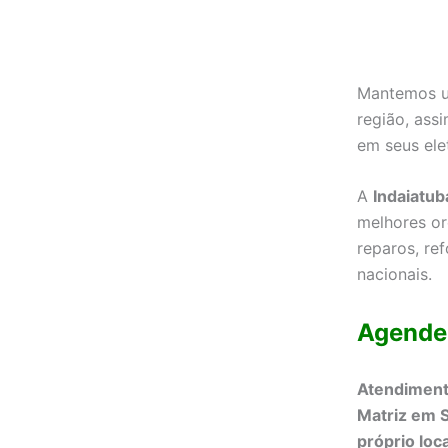
Mantemos um
região, ass
em seus ele
A
Indaiatub
melhores or
reparos, re
nacionais.
Agende
Atendimento
Matriz em S
próprio loca