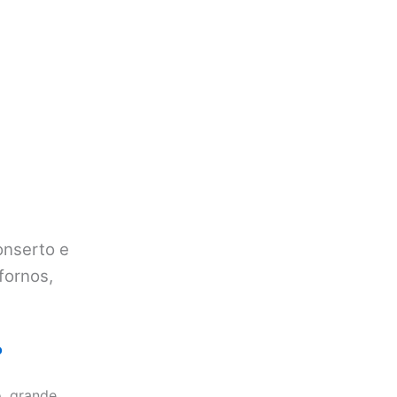
onserto e
fornos,
o
, grande