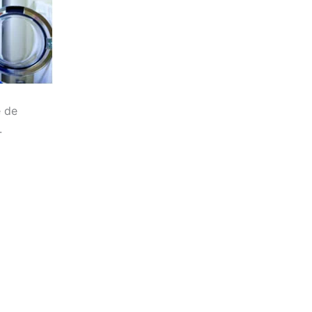
e de
.