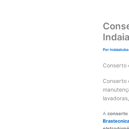
Conse
Indai
Por
Indaiatuba
Conserto 
Conserto e
manutenção
lavadoras
A
conserto 
Brastecnic
eletrodomé