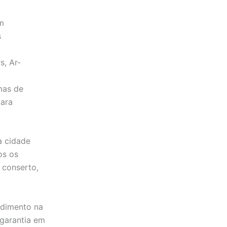
m
s
s, Ar-
emas de
para
a cidade
os os
 conserto,
ndimento na
 garantia em