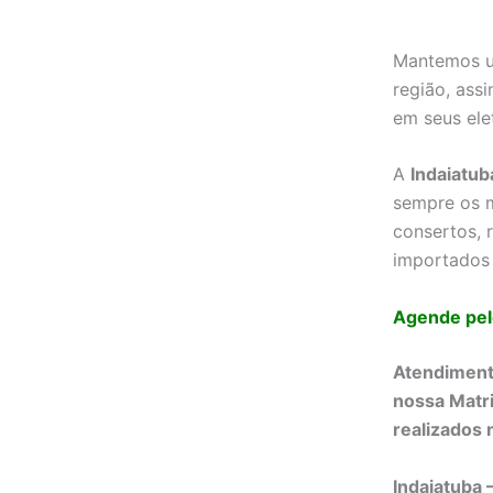
Mantemos um
região, ass
em seus ele
A
Indaiatub
sempre os m
consertos, 
importados 
Agende pel
Atendimento
nossa Matr
realizados n
Indaiatuba 