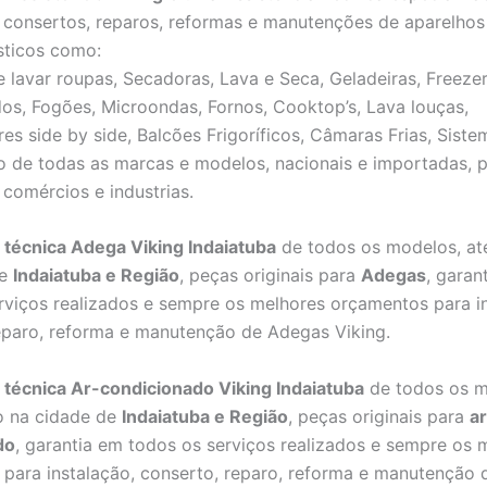
, consertos, reparos, reformas e manutenções de aparelhos
sticos como:
 lavar roupas, Secadoras, Lava e Seca, Geladeiras, Freezer
os, Fogões, Microondas, Fornos, Cooktop’s, Lava louças,
res side by side, Balcões Frigoríficos, Câmaras Frias, Sist
o de todas as marcas e modelos, nacionais e importadas, 
 comércios e industrias.
 técnica Adega Viking Indaiatuba
de todos os modelos, a
de
Indaiatuba e Região
, peças originais para
Adegas
, garan
rviços realizados e sempre os melhores orçamentos para in
eparo, reforma e manutenção de Adegas Viking.
 técnica Ar-condicionado Viking Indaiatuba
de todos os m
o na cidade de
Indaiatuba e Região
, peças originais para
ar
do
, garantia em todos os serviços realizados e sempre os 
para instalação, conserto, reparo, reforma e manutenção d