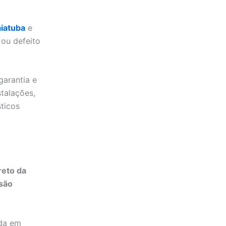
aiatuba
e
ou defeito
garantia e
talações,
ticos
reto da
 são
ada em