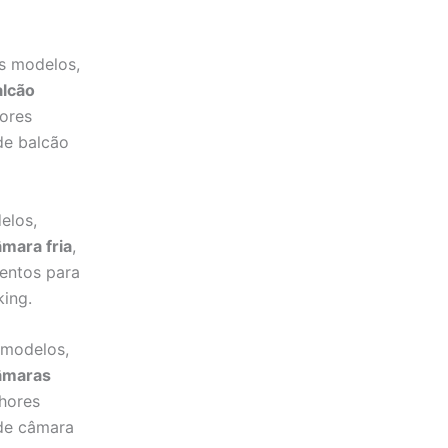
s modelos,
alcão
hores
de balcão
elos,
mara fria
,
entos para
king.
 modelos,
âmaras
lhores
 de câmara