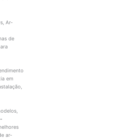
s, Ar-
emas de
para
tendimento
tia em
stalação,
odelos,
-
melhores
e ar-