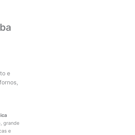
uba
to e
fornos,
ica
, grande
cas e