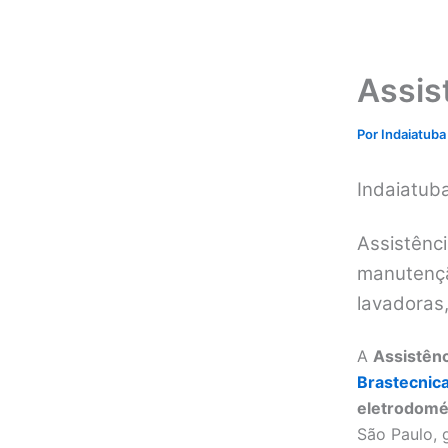
Assis
Por
Indaiatuba
Indaiatub
Assistênci
manutenção
lavadoras
A
Assistênc
Brastecnic
eletrodomé
São Paulo,