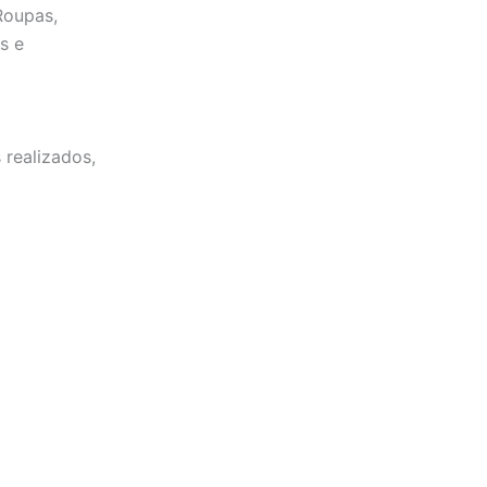
Roupas,
s e
 realizados,