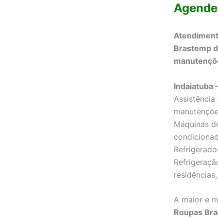
Agende
Atendiment
Brastemp di
manutenções
Indaiatuba
Assistência
manutençõe
Máquinas de
condicionad
Refrigerado
Refrigeraçã
residências,
A maior e m
Roupas Br