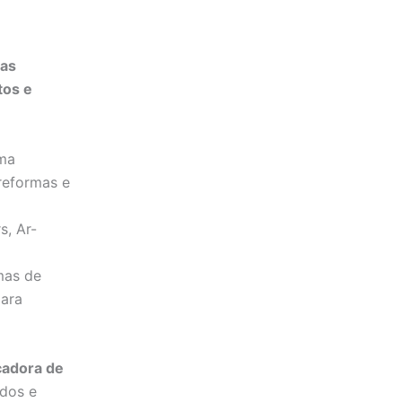
pas
tos e
ma
 reformas e
s, Ar-
emas de
para
adora de
ados e