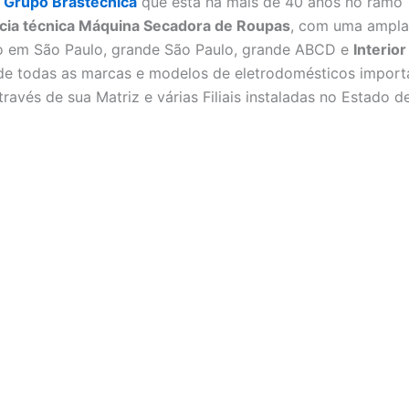
o
Grupo Brastecnica
que esta há mais de 40 anos no ramo
cia técnica Máquina Secadora de Roupas
, com uma ampla
o em São Paulo, grande São Paulo, grande ABCD e
Interio
nde todas as marcas e modelos de eletrodomésticos import
través de sua Matriz e várias Filiais instaladas no Estado d