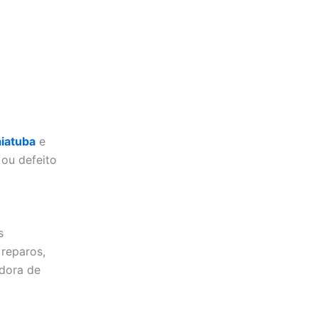
aiatuba
e
ou defeito
s
 reparos,
dora de