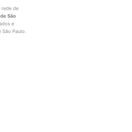
 rede de
r de São
ados e
e São Paulo.