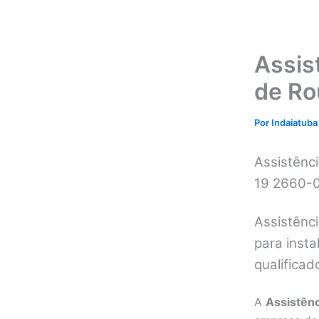
Assis
de Ro
Por
Indaiatuba
Assistênc
19 2660-
Assistênc
para insta
qualifica
A
Assistên