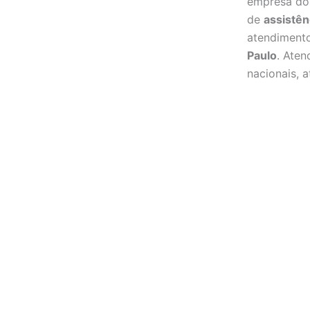
empresa d
de
assistên
atendiment
Paulo
. Ate
nacionais, a