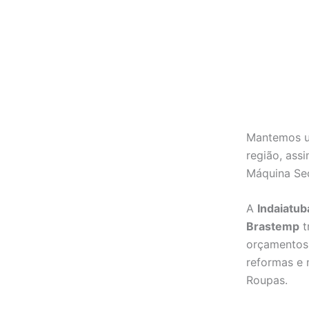
Mantemos um
região, ass
Máquina Se
A
Indaiatub
Brastemp
t
orçamentos 
reformas e
Roupas.