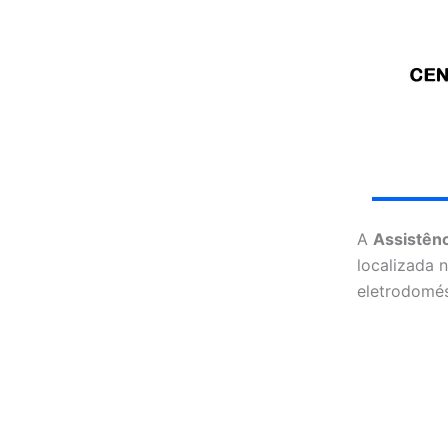
A
Assistên
localizada 
eletrodomés