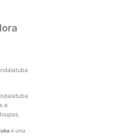
dora
Indaiatuba
Indaiatuba
s e
Roupas.
tuba
é uma