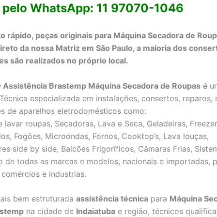
 pelo WhatsApp: 11 97070-1046
o rápido, peças originais para Máquina Secadora de Rou
reto da nossa Matriz em São Paulo, a maioria dos conser
 são realizados no próprio local.
 – Assistência Brastemp Máquina Secadora de Roupas
é u
 Técnica especializada em instalações, consertos, reparos,
s de aparelhos eletrodomésticos como:
 lavar roupas, Secadoras, Lava e Seca, Geladeiras, Freezer
os, Fogões, Microondas, Fornos, Cooktop’s, Lava louças,
res side by side, Balcões Frigoríficos, Câmaras Frias, Sist
o de todas as marcas e modelos, nacionais e importadas, 
 comércios e industrias.
ais bem estruturada
assistência técnica
para
Máquina Sec
astemp
na cidade de
Indaiatuba
e região, técnicos qualific