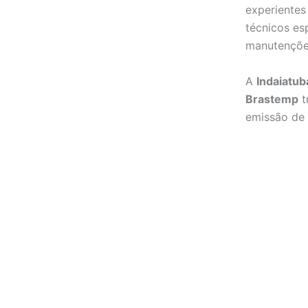
experientes
técnicos es
manutenções
A
Indaiatub
Brastemp
t
emissão de 