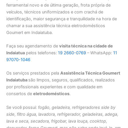
ferramental novo e de última geração, frota própria de
veículos, técnicos uniformizados e com crachá de
identificação, maior segurança e tranquilidade na hora de
chamar a sua assistência técnica eletrodomésticos
Goumert em Indaiatuba.
Faça seu agendamento de
visita técnica na cidade de
Indaiatua
pelos telefones:
19 2660-0769
– WhatsApp:
11
97070-1046
Os serviços prestados pela
Assistência Técnica Goumert
Indaiatuba
são limpos, seguros, qualificados, realizados
por profissionais experientes e com qualidade em
consertos de
eletrodomésticos
.
Se você possui:
fogão, geladeira, refrigeradores side by
side, filtro água, lavadora, refrigerador, geladeiras, adega,
lava e seca, secadora, frigobar, lava louça, cooktop,
depurador, forno Goumert
, mas não sabe onde levá-lo, em