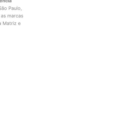
ência
São Paulo,
 as marcas
 Matriz e