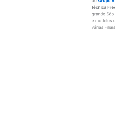
do
Grupo B
técnica Fre
grande São
e modelos d
várias Filia