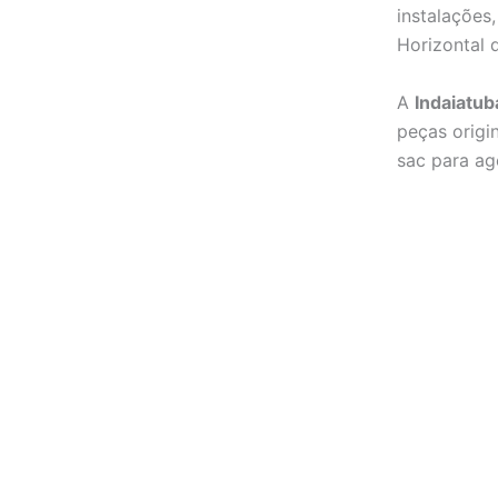
instalações
Horizontal d
A
Indaiatub
peças origin
sac para a