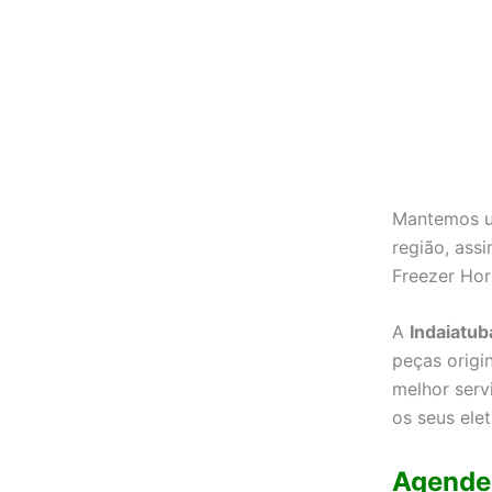
Mantemos um
região, ass
Freezer Hor
A
Indaiatub
peças origi
melhor serv
os seus ele
Agende