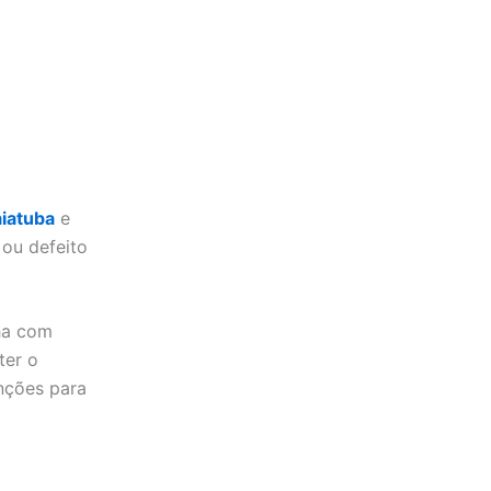
aiatuba
e
ou defeito
ha com
ter o
nções para