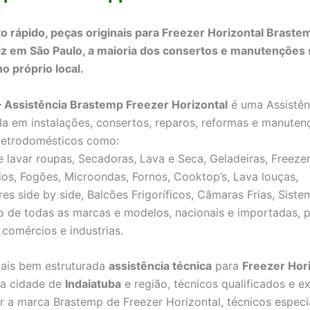
 rápido, peças originais para Freezer Horizontal Brastem
iz em São Paulo, a maioria dos consertos e manutenções
o próprio local.
– Assistência Brastemp Freezer Horizontal
é uma Assistên
da em instalações, consertos, reparos, reformas e manuten
letrodomésticos como:
 lavar roupas, Secadoras, Lava e Seca, Geladeiras, Freezer
os, Fogões, Microondas, Fornos, Cooktop’s, Lava louças,
res side by side, Balcões Frigoríficos, Câmaras Frias, Sist
o de todas as marcas e modelos, nacionais e importadas, 
 comércios e industrias.
ais bem estruturada
assistência técnica
para
Freezer Hori
a cidade de
Indaiatuba
e região, técnicos qualificados e e
r a marca Brastemp de Freezer Horizontal, técnicos espec