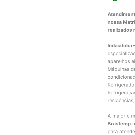
Atendimento
nossa Matr
realizados n
Indaiatuba 
especializa
aparelhos e
Máquinas de
condicionad
Refrigerado
Refrigeraçã
residências,
A maior e m
Brastemp
n
para atende