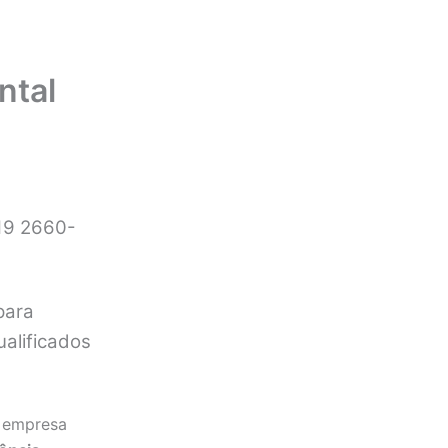
ntal
 19 2660-
para
ualificados
 empresa