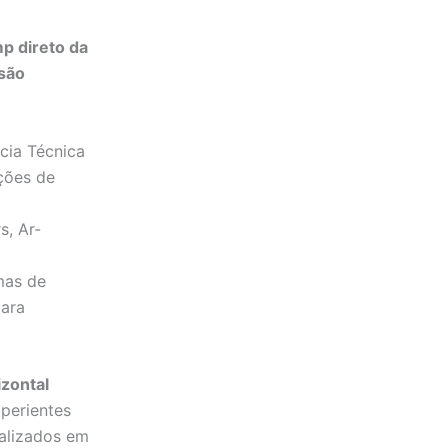
p direto da
 são
cia Técnica
ções de
s, Ar-
emas de
para
zontal
xperientes
ializados em