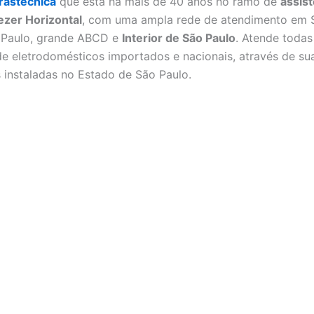
rastecnica
que esta há mais de 40 anos no ramo de
assist
ezer Horizontal
, com uma ampla rede de atendimento em 
 Paulo, grande ABCD e
Interior de São Paulo
. Atende todas
e eletrodomésticos importados e nacionais, através de sua
is instaladas no Estado de São Paulo.