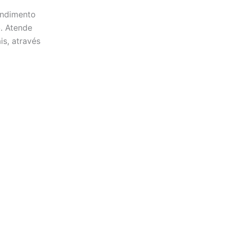
endimento
o
. Atende
s, através