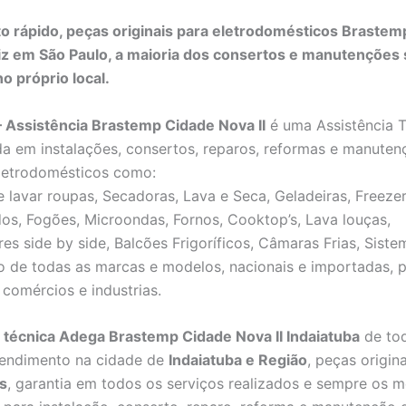
 rápido, peças originais para eletrodomésticos Brastemp
iz em São Paulo, a maioria dos consertos e manutenções
o próprio local.
– Assistência Brastemp Cidade Nova II
é uma Assistência 
da em instalações, consertos, reparos, reformas e manuten
letrodomésticos como:
 lavar roupas, Secadoras, Lava e Seca, Geladeiras, Freezer
os, Fogões, Microondas, Fornos, Cooktop’s, Lava louças,
res side by side, Balcões Frigoríficos, Câmaras Frias, Sist
o de todas as marcas e modelos, nacionais e importadas, 
 comércios e industrias.
 técnica Adega Brastemp Cidade Nova II Indaiatuba
de to
tendimento na cidade de
Indaiatuba e Região
, peças origina
s
, garantia em todos os serviços realizados e sempre os m