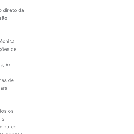
 direto da
 são
Técnica
ções de
s, Ar-
emas de
para
dos os
is
elhores