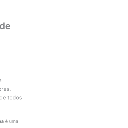
ade
a
ores,
 de todos
ba
é uma