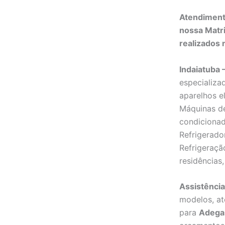
Atendimento
nossa Matr
realizados n
Indaiatuba 
especializa
aparelhos e
Máquinas de
condicionad
Refrigerado
Refrigeraçã
residências,
Assistência
modelos, a
para
Adega