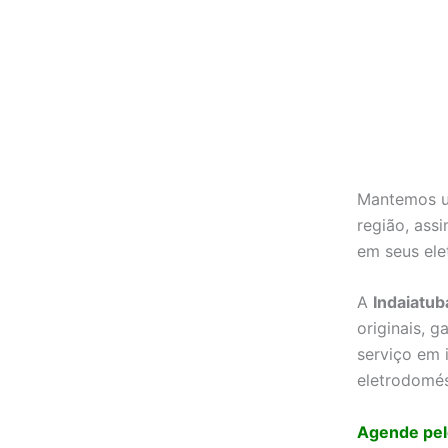
Mantemos um
região, ass
em seus ele
A
Indaiatub
originais, 
serviço em 
eletrodomés
Agende pel