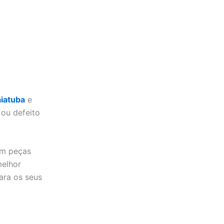
aiatuba
e
ou defeito
om peças
melhor
ara os seus