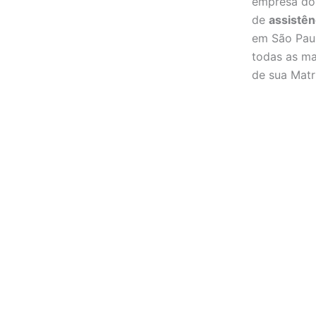
empresa d
de
assistên
em São Pau
todas as ma
de sua Matri