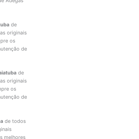
 de Adegas
tuba
de
as originais
mpre os
nutenção de
aiatuba
de
as originais
mpre os
nutenção de
ba
de todos
ginais
os melhores