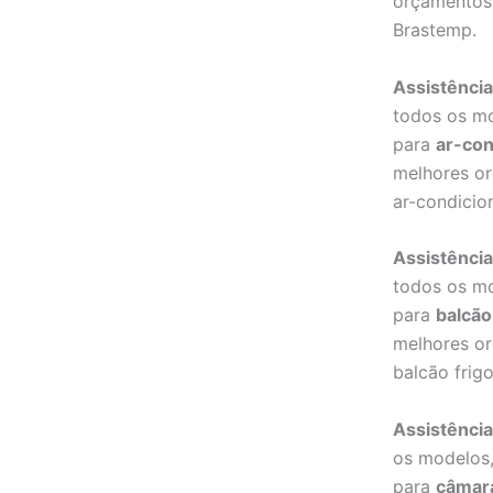
orçamentos 
Brastemp.
Assistência
todos os m
para
ar-con
melhores or
ar-condicio
Assistência
todos os m
para
balcão 
melhores or
balcão frigo
Assistência
os modelos
para
câmara